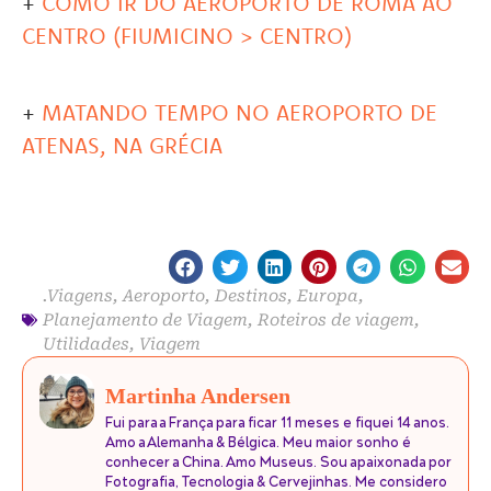
+
COMO IR DO AEROPORTO DE ROMA AO
CENTRO (FIUMICINO > CENTRO)
+
MATANDO TEMPO NO AEROPORTO DE
ATENAS, NA GRÉCIA
.Viagens
,
Aeroporto
,
Destinos
,
Europa
,
Planejamento de Viagem
,
Roteiros de viagem
,
Utilidades
,
Viagem
Martinha Andersen
Fui para a França para ficar 11 meses e fiquei 14 anos.
Amo a Alemanha & Bélgica. Meu maior sonho é
conhecer a China. Amo Museus. Sou apaixonada por
Fotografia, Tecnologia & Cervejinhas. Me considero