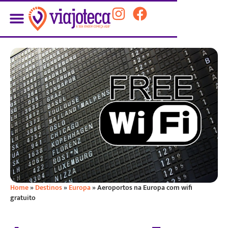
Home
»
Destinos
»
Europa
»
Aeroportos na Europa com wifi
gratuito