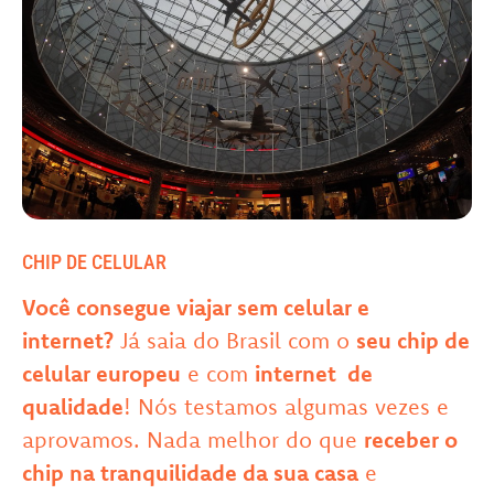
CHIP DE CELULAR
Você consegue viajar sem celular e
internet?
Já saia do Brasil com o
seu chip de
celular europeu
e com
internet de
qualidade
! Nós testamos algumas vezes e
aprovamos. Nada melhor do que
receber o
chip na tranquilidade da sua casa
e