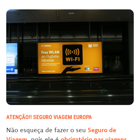
ATENÇÃO!! SEGURO VIAGEM EUROPA
Não esqueça de fazer o seu
Seguro de
Viagem
, pois ele é
obrigatório nas viagens