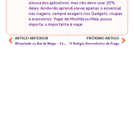
a louca dos aplicativos, mas não devo usar 20%
deles. Ainda não aprendi a levar apenas o essencial
nas viagens, sempre exagero nos Gadgets, roupas
e acessórios. Viajar de Mochila ou Mala, pouco
importa; o importante é viajar.
ARTIGO ANTERIOR
PRÓXIMO ARTIGO
Winterlude ou Bal de Neige – Festival de Inverno de Ottawa & Gatineau
O Relógio Astronômico de Praga