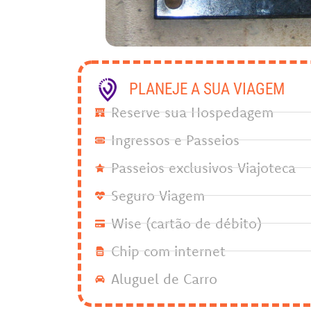
PLANEJE A SUA VIAGEM
Reserve sua Hospedagem
Ingressos e Passeios
Passeios exclusivos Viajoteca
Seguro Viagem
Wise (cartão de débito)
Chip com internet
Aluguel de Carro