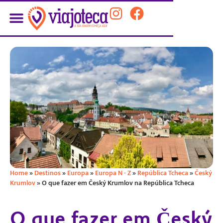
Home
»
Destinos
»
Europa
»
Europa N - Z
»
República Tcheca
»
Český
Krumlov
»
O que fazer em Český Krumlov na República Tcheca
O que fazer em Český