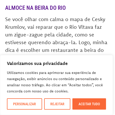
ALMOCE NA BEIRA DO RIO
Se você olhar com calma o mapa de Cesky
Krumlov, vai reparar que o Rio Vltava faz
um zigue-zague pela cidade, como se
estivesse querendo abraça-la. Logo, minha
dica é escolher um restaurante a beira do
rio e observando parte da cidade. Aliás,
Valorizamos sua privacidade
fizemos isso e foi uma delícia. Nós
comemos no
Papa’s Living Restaurant
, foi
Utilizamos cookies para aprimorar sua experiência de
navegação, exibir anúncios ou conteúdo personalizado e
bom, mas nada imperdível (tirando a vista,
analisar nosso tráfego. Ao clicar em “Aceitar todos”, você
claro!).
concorda com nosso uso de cookies.
PERSONALIZAR
REJEITAR
ACEITAR TUDO
A culinária de Český Krumlov é uma rica
representação da tradição tcheca, um prato