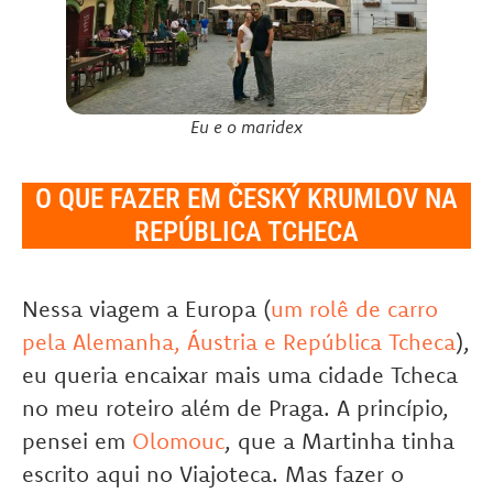
Eu e o maridex
O QUE FAZER EM ČESKÝ KRUMLOV NA
REPÚBLICA TCHECA
Nessa viagem a Europa (
um rolê de carro
pela Alemanha, Áustria e República Tcheca
),
eu queria encaixar mais uma cidade Tcheca
no meu roteiro além de Praga. A princípio,
pensei em
Olomouc
, que a Martinha tinha
escrito aqui no Viajoteca. Mas fazer o