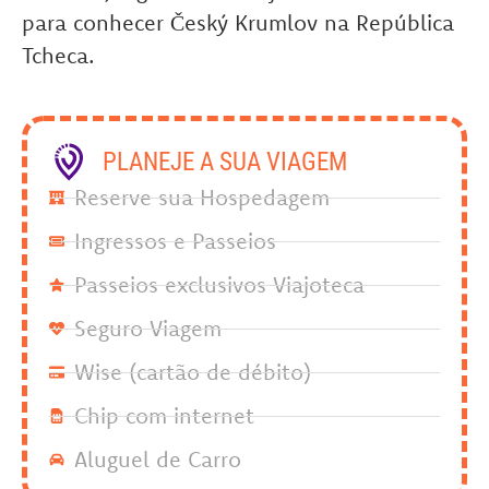
para conhecer Český Krumlov na República
Tcheca.
PLANEJE A SUA VIAGEM
Reserve sua Hospedagem
Ingressos e Passeios
Passeios exclusivos Viajoteca
Seguro Viagem
Wise (cartão de débito)
Chip com internet
Aluguel de Carro