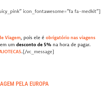
uicy_pink” icon_fontawesome=”fa fa-medkit”]
de Viagem
, pois ele é
obrigatório nas viagens
ebem um
desconto de 5%
na hora de pagar.
IAJOTECA5
.
[/vc_message]
IAGEM PELA EUROPA