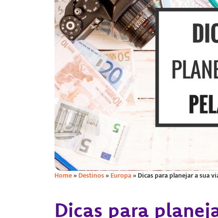
Home
»
Destinos
»
Europa
»
Dicas para planejar a sua 
Dicas para planej