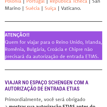
Polônia
|
Portugal
|
República Tcheca
| San
Marino |
Suécia
|
Suíça
| Vaticano.
ATENÇÃO!!
Quem for viajar para o Reino Unido, Irlanda,
Romênia, Bulgária, Croácia e Chipre não
precisará da autorização de entrada ETIAS.
VIAJAR NO ESPAÇO SCHENGEN COM A
AUTORIZAÇÃO DE ENTRADA ETIAS
Primordialmente, você será obrigado
a
mostrar sua autorização ETIAS antes do