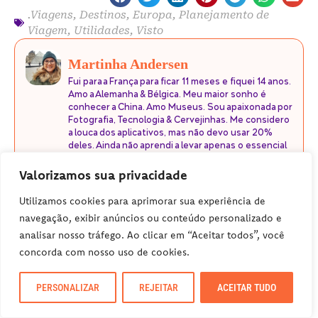
.Viagens
,
Destinos
,
Europa
,
Planejamento de
Viagem
,
Utilidades
,
Visto
Martinha Andersen
Fui para a França para ficar 11 meses e fiquei 14 anos.
Amo a Alemanha & Bélgica. Meu maior sonho é
conhecer a China. Amo Museus. Sou apaixonada por
Fotografia, Tecnologia & Cervejinhas. Me considero
a louca dos aplicativos, mas não devo usar 20%
deles. Ainda não aprendi a levar apenas o essencial
nas viagens, sempre exagero nos Gadgets, roupas
e acessórios. Viajar de Mochila ou Mala, pouco
Valorizamos sua privacidade
importa; o importante é viajar.
Utilizamos cookies para aprimorar sua experiência de
ARTIGO ANTERIOR
PRÓXIMO ARTIGO
navegação, exibir anúncios ou conteúdo personalizado e
Roteiro no Porto (2 dias) e dicas da região
Linhas de ônibus turísticas em Berlim: um passeio barato pelas maiores atrações da capital alemã!
analisar nosso tráfego. Ao clicar em “Aceitar todos”, você
concorda com nosso uso de cookies.
PERSONALIZAR
REJEITAR
ACEITAR TUDO