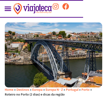
Home
»
Destinos
»
Europa
»
Europa N - Z
»
Portugal
»
Porto
»
Roteiro no Porto (2 dias) e dicas da região