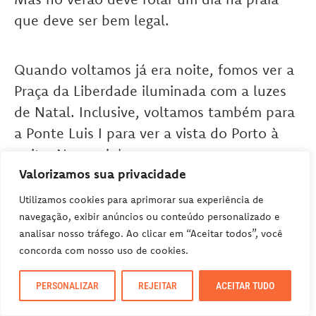
que deve ser bem legal.
Quando voltamos já era noite, fomos ver a
Praça da Liberdade iluminada com a luzes
de Natal. Inclusive, voltamos também para
a Ponte Luis I para ver a vista do Porto à
noite. No caminho para nosso
Valorizamos sua privacidade
apartamento, paramos para comer uma
francesinha no
Café Santiago
. Vale a
Utilizamos cookies para aprimorar sua experiência de
experiência!
navegação, exibir anúncios ou conteúdo personalizado e
analisar nosso tráfego. Ao clicar em “Aceitar todos”, você
concorda com nosso uso de cookies.
PERSONALIZAR
REJEITAR
ACEITAR TUDO
O QUE RECOMENDO INCLUIR NO ROTEIRO NO