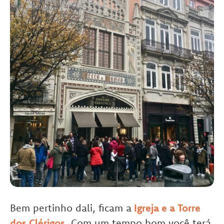
Bem pertinho dali, ficam a
Igreja e a Torre
dos Clérigos
. Com um tempo bom você terá