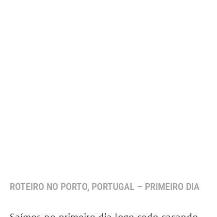
ROTEIRO NO PORTO, PORTUGAL – PRIMEIRO DIA
Saímos no primeiro dia logo cedo caçando