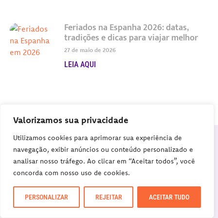
Feriados na Espanha 2026: datas,
tradições e dicas para viajar melhor
27 de maio de 2026
LEIA AQUI
Valorizamos sua privacidade
Utilizamos cookies para aprimorar sua experiência de
COMENTÁRIOS
navegação, exibir anúncios ou conteúdo personalizado e
analisar nosso tráfego. Ao clicar em “Aceitar todos”, você
RESPOSTAS DE 10
concorda com nosso uso de cookies.
PERSONALIZAR
REJEITAR
ACEITAR TUDO
9 de abril de 2017 às 17:49
Pedro Henriques
disse: