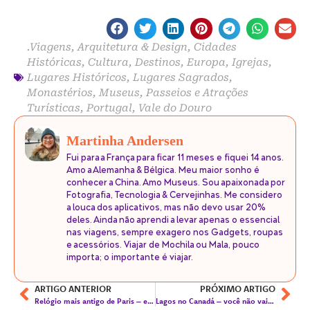
.Viagens
,
Arquitetura & Design
,
Cidades
Históricas
,
Cultura
,
Destinos
,
Europa
,
Igrejas
,
Lugares Históricos
,
Lugares Sagrados
,
Monastérios
,
Museus
,
Passeios e Atrações
Turísticas
,
Portugal
,
Vale do Douro
Martinha Andersen
Fui para a França para ficar 11 meses e fiquei 14 anos.
Amo a Alemanha & Bélgica. Meu maior sonho é
conhecer a China. Amo Museus. Sou apaixonada por
Fotografia, Tecnologia & Cervejinhas. Me considero
a louca dos aplicativos, mas não devo usar 20%
deles. Ainda não aprendi a levar apenas o essencial
nas viagens, sempre exagero nos Gadgets, roupas
e acessórios. Viajar de Mochila ou Mala, pouco
importa; o importante é viajar.
ARTIGO ANTERIOR
PRÓXIMO ARTIGO
Relógio mais antigo de Paris – e o mais bonito também!
Lagos no Canadá – você não vai acreditar nas cores!