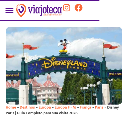
Home
»
Destinos
»
Europa
»
Europa F - M
»
França
»
Paris
»
Disney
Paris | Guia Completo para sua visita 2026