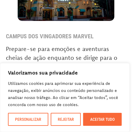
CAMPUS DOS VINGADORES MARVEL
Prepare-se para emoções e aventuras
cheias de ação enquanto se dirige para o
novíssimo Marvel Avengers
Valorizamos sua privacidade
Campus. Prepare-se para usar seus poderes
para conquistar novas atrações
Utilizamos cookies para aprimorar sua experiência de
navegação, exibir anúncios ou conteúdo personalizado e
emocionantes, aprender novas habilidades
analisar nosso tráfego. Ao clicar em “Aceitar todos”, você
da Viúva Negra e Thor, alimentar-se de
concorda com nosso uso de cookies.
alimentos que desafiam o tamanho e muito
mais. Bem-vindo ao Universo MARVEL!
PERSONALIZAR
REJEITAR
ACEITAR TUDO