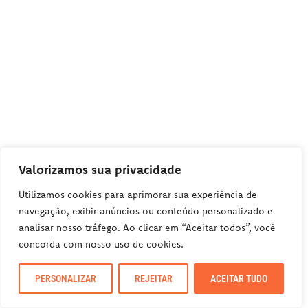
Valorizamos sua privacidade
Utilizamos cookies para aprimorar sua experiência de
LEIA NESTE ARTIGO:
navegação, exibir anúncios ou conteúdo personalizado e
analisar nosso tráfego. Ao clicar em “Aceitar todos”, você
PLANEJE A SUA VIAGEM
concorda com nosso uso de cookies.
Reserve sua Hospedagem
PERSONALIZAR
REJEITAR
ACEITAR TUDO
Seguro Viagem
Ingressos e Passeios