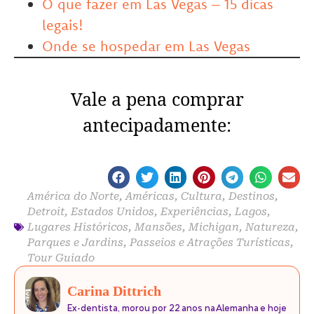
O que fazer em Las Vegas – 15 dicas
legais!
Onde se hospedar em Las Vegas
Vale a pena comprar
antecipadamente:
América do Norte
,
Américas
,
Cultura
,
Destinos
,
Detroit
,
Estados Unidos
,
Experiências
,
Lagos
,
Lugares Históricos
,
Mansões
,
Michigan
,
Natureza
,
Parques e Jardins
,
Passeios e Atrações Turísticas
,
Tour Guiado
Carina Dittrich
Ex-dentista, morou por 22 anos na Alemanha e hoje