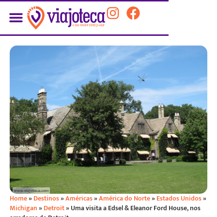
Home
»
Destinos
»
Américas
»
América do Norte
»
Estados Unidos
»
Michigan
»
Detroit
»
Uma visita a Edsel & Eleanor Ford House, nos