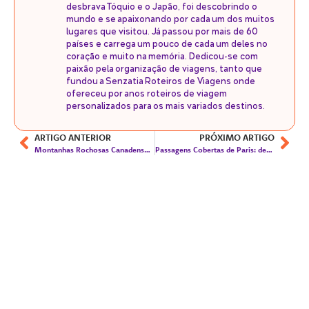
desbrava Tóquio e o Japão, foi descobrindo o
mundo e se apaixonando por cada um dos muitos
lugares que visitou. Já passou por mais de 60
países e carrega um pouco de cada um deles no
coração e muito na memória. Dedicou-se com
paixão pela organização de viagens, tanto que
fundou a Senzatia Roteiros de Viagens onde
ofereceu por anos roteiros de viagem
personalizados para os mais variados destinos.
ARTIGO ANTERIOR
PRÓXIMO ARTIGO
Montanhas Rochosas Canadenses – de Vancouver a Banff de carro
Passagens Cobertas de Paris: descubra a Paris dos tempos áureos