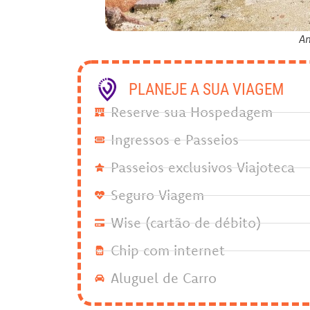
An
PLANEJE A SUA VIAGEM
Reserve sua Hospedagem
Ingressos e Passeios
Passeios exclusivos Viajoteca
Seguro Viagem
Wise (cartão de débito)
Chip com internet
Aluguel de Carro