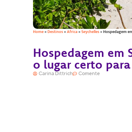
Home
»
Destinos
»
Africa
»
Seychelles
»
Hospedagem em S
Hospedagem em Se
o lugar certo para
Carina Dittrich
Comente