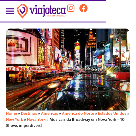
Home
»
Destinos
»
Américas
»
América do Norte
»
Estados Unidos
»
New York
»
Nova York
»
Musicais da Broadway em Nova York – 10
Shows imperdíveis!