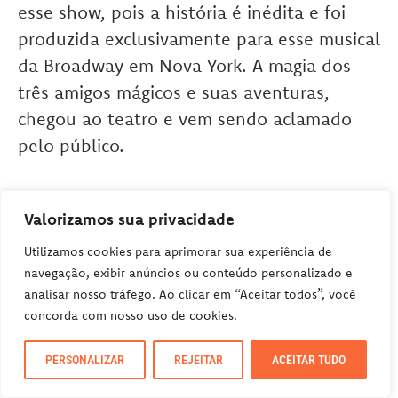
esse show, pois a história é inédita e foi
produzida exclusivamente para esse musical
da Broadway em Nova York. A magia dos
três amigos mágicos e suas aventuras,
chegou ao teatro e vem sendo aclamado
pelo público.
Sem dúvida, um dos ingressos mais
Valorizamos sua privacidade
disputados do momento!
Utilizamos cookies para aprimorar sua experiência de
navegação, exibir anúncios ou conteúdo personalizado e
Quando entrou em cartaz
: 30 Julho,
analisar nosso tráfego. Ao clicar em “Aceitar todos”, você
concorda com nosso uso de cookies.
2016
PERSONALIZAR
REJEITAR
ACEITAR TUDO