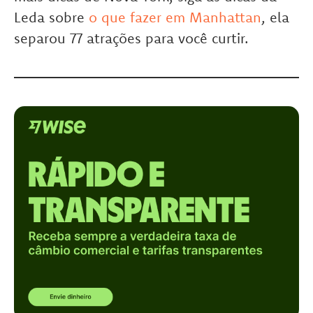
Leda sobre
o que fazer em Manhattan
, ela
separou 77 atrações para você curtir.