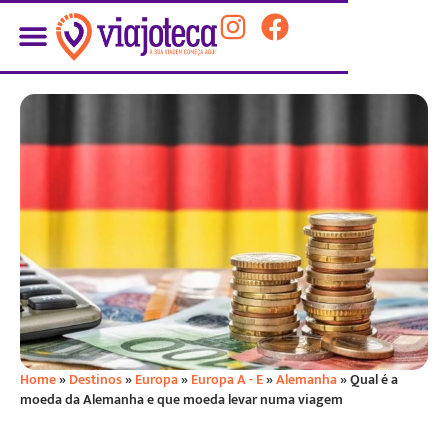
Home
»
Destinos
»
Europa
»
Europa A - E
»
Alemanha
»
Qual é a
moeda da Alemanha e que moeda levar numa viagem