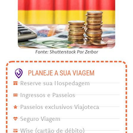
Fonte: Shutterstock Por Zerbor
PLANEJE A SUA VIAGEM
Reserve sua Hospedagem
Ingressos e Passeios
Passeios exclusivos Viajoteca
Seguro Viagem
Wise (cartão de débito)