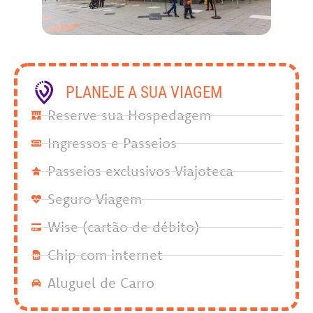
PLANEJE A SUA VIAGEM
Reserve sua Hospedagem
Ingressos e Passeios
Passeios exclusivos Viajoteca
Seguro Viagem
Wise (cartão de débito)
Chip com internet
Aluguel de Carro