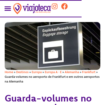
Home
»
Destinos
»
Europa
»
Europa A - E
»
Alemanha
»
Frankfurt
»
Guarda-volumes no aeroporto de Frankfurt e em outros aeroportos
na Alemanha
Guarda-volumes no