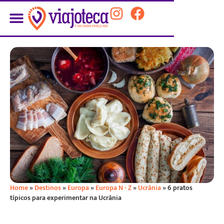
Home
»
Destinos
»
Europa
»
Europa N - Z
»
Ucrânia
»
6 pratos
típicos para experimentar na Ucrânia