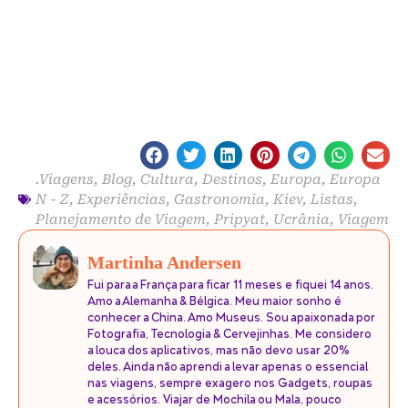
.Viagens
,
Blog
,
Cultura
,
Destinos
,
Europa
,
Europa
N - Z
,
Experiências
,
Gastronomia
,
Kiev
,
Listas
,
Planejamento de Viagem
,
Pripyat
,
Ucrânia
,
Viagem
Martinha Andersen
Fui para a França para ficar 11 meses e fiquei 14 anos.
Amo a Alemanha & Bélgica. Meu maior sonho é
conhecer a China. Amo Museus. Sou apaixonada por
Fotografia, Tecnologia & Cervejinhas. Me considero
a louca dos aplicativos, mas não devo usar 20%
deles. Ainda não aprendi a levar apenas o essencial
nas viagens, sempre exagero nos Gadgets, roupas
e acessórios. Viajar de Mochila ou Mala, pouco