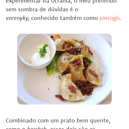
experimentar na Ucrânia, o meu preferido
sem sombra de dúvidas é o
varenyky,
conhecido também como
pierogis
.
Combinado com um prato bem quente,
como o
borshch
, esses dois são os