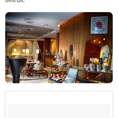
delícias.
.
.