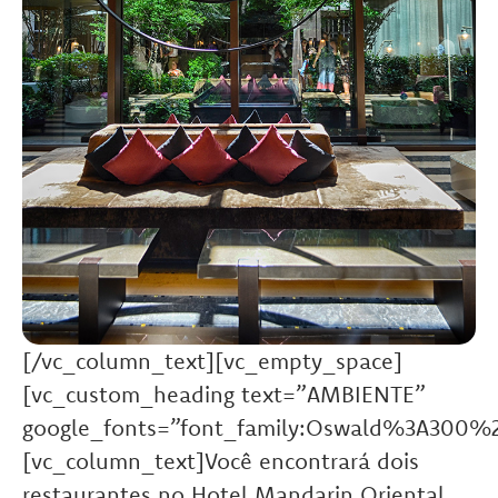
[/vc_column_text][vc_empty_space]
[vc_custom_heading text=”AMBIENTE”
google_fonts=”font_family:Oswald%3A300%
[vc_column_text]Você encontrará dois
restaurantes no Hotel Mandarin Oriental