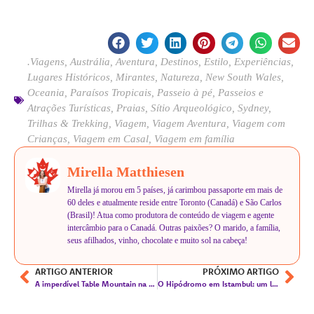
.Viagens
,
Austrália
,
Aventura
,
Destinos
,
Estilo
,
Experiências
,
Lugares Históricos
,
Mirantes
,
Natureza
,
New South Wales
,
Oceania
,
Paraísos Tropicais
,
Passeio à pé
,
Passeios e
Atrações Turísticas
,
Praias
,
Sítio Arqueológico
,
Sydney
,
Trilhas & Trekking
,
Viagem
,
Viagem Aventura
,
Viagem com
Crianças
,
Viagem em Casal
,
Viagem em família
Mirella Matthiesen
Mirella já morou em 5 países, já carimbou passaporte em mais de
60 deles e atualmente reside entre Toronto (Canadá) e São Carlos
(Brasil)! Atua como produtora de conteúdo de viagem e agente
intercâmbio para o Canadá. Outras paixões? O marido, a família,
seus afilhados, vinho, chocolate e muito sol na cabeça!
ARTIGO ANTERIOR
PRÓXIMO ARTIGO
A imperdível Table Mountain na Cidade do Cabo
O Hipódromo em Istambul: um lugar cheio de história