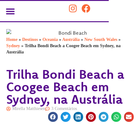
PLANEJE SUA VIAGEM
Home
»
Destinos
»
Oceania
»
Austrália
»
New South Wales
»
Sydney
»
Trilha Bondi Beach a Coogee Beach em Sydney, na
Austrália
Trilha Bondi Beach a
Coogee Beach em
Sydney, na Austrália
Mirella Matthiesen
3 Comentários