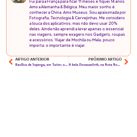
Fui para a França para ficar 11 meses e fiquei 14 anos.
Amo a Alemanha & Bélgica. Meu maior sonho é
conhecer a China. Amo Museus. Sou apaixonada por
Fotografia, Tecnologia & Cervejinhas. Me considero
a louca dos aplicativos, mas não devo usar 20%
deles. Ainda não aprendi a levar apenas o essencial
nas viagens, sempre exagero nos Gadgets, roupas
e acessórios. Viajar de Mochila ou Mala, pouco
importa; o importante é viajar.
ARTIGO ANTERIOR
PRÓXIMO ARTIGO
Basílica de Superga, em Turim: onde a vista e história se encontram!
A bela Donauwörth, na Rota Romântica – Alemanha