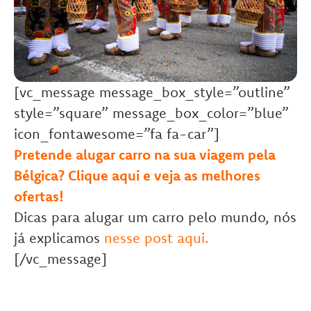
[vc_message message_box_style=”outline”
style=”square” message_box_color=”blue”
icon_fontawesome=”fa fa-car”]
Pretende alugar carro na sua viagem pela
Bélgica? Clique aqui e veja as melhores
ofertas!
Dicas para alugar um carro pelo mundo, nós
já explicamos
nesse post aqui
.
[/vc_message]