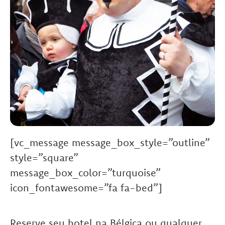
[vc_message message_box_style=”outline”
style=”square”
message_box_color=”turquoise”
icon_fontawesome=”fa fa-bed”]
Reserve seu hotel na Bélgica ou qualquer