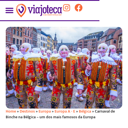
Home
»
Destinos
»
Europa
»
Europa A - E
»
Bélgica
»
Carnaval de
Binche na Bélgica – um dos mais famosos da Europa