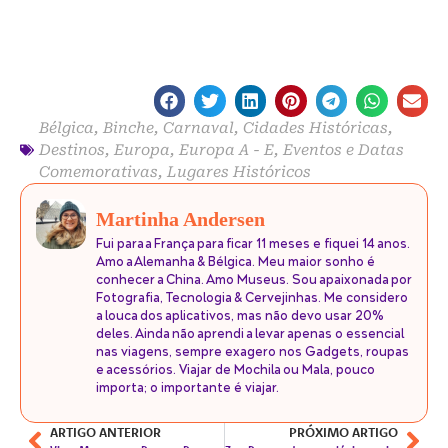
Bélgica
,
Binche
,
Carnaval
,
Cidades Históricas
,
Destinos
,
Europa
,
Europa A - E
,
Eventos e Datas
Comemorativas
,
Lugares Históricos
Martinha Andersen
Fui para a França para ficar 11 meses e fiquei 14 anos.
Amo a Alemanha & Bélgica. Meu maior sonho é
conhecer a China. Amo Museus. Sou apaixonada por
Fotografia, Tecnologia & Cervejinhas. Me considero
a louca dos aplicativos, mas não devo usar 20%
deles. Ainda não aprendi a levar apenas o essencial
nas viagens, sempre exagero nos Gadgets, roupas
e acessórios. Viajar de Mochila ou Mala, pouco
importa; o importante é viajar.
ARTIGO ANTERIOR
PRÓXIMO ARTIGO