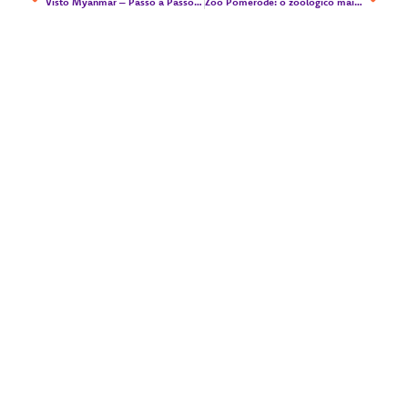
Visto Myanmar – Passo a Passo do processo online
Zoo Pomerode: o zoológico mais antigo do sul do Brasil!