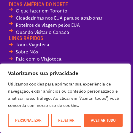
DICAS AMÉRICA DO NORTE
O que fazer em Toronto
Cidadezinhas nos EUA para se apaixonar
Roteiros de viagem pelos EUA
Quando visitar o Canadá
LINKS RÁPIDOS
Tours Viajoteca
Sobre Nós
Fale com o Viajoteca
Políticas do Blog
Valorizamos sua privacidade
DICAS AMÉRICA DO BRASIL
Utilizamos cookies para aprimorar sua experiência de
O que fazer em Flecheiras, CE
navegação, exibir anúncios ou conteúdo personalizado e
Serra do Rio do Rastro, SC
analisar nosso tráfego. Ao clicar em “Aceitar todos”, você
Barra Grande, a melhor praia do Piauí
concorda com nosso uso de cookies.
O que fazer em São Miguel do Gostoso, RN
Melhores hotéis fazenda em Santa Catarina
O que fazer em Pirenópolis, GO
PERSONALIZAR
REJEITAR
ACEITAR TUDO
Canoa Quebrada, CE