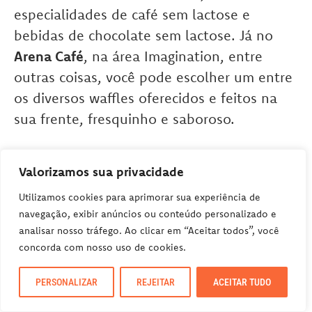
especialidades de café sem lactose e
bebidas de chocolate sem lactose. Já no
Arena Café
, na área Imagination, entre
outras coisas, você pode escolher um entre
os diversos waffles oferecidos e feitos na
sua frente, fresquinho e saboroso.
O parque oferece dois tipos de passes de
Valorizamos sua privacidade
alimentação para 4 pessoas, o
Gourmet
Utilizamos cookies para aprimorar sua experiência de
Ticket Basic
e o
Gourmet Ticket Gold
.
navegação, exibir anúncios ou conteúdo personalizado e
analisar nosso tráfego. Ao clicar em “Aceitar todos”, você
concorda com nosso uso de cookies.
Reserve seu hotel nos arredores do parque
Legoland Alemanha no
Booking.com
, um
PERSONALIZAR
REJEITAR
ACEITAR TUDO
comparador de hotéis que te garante