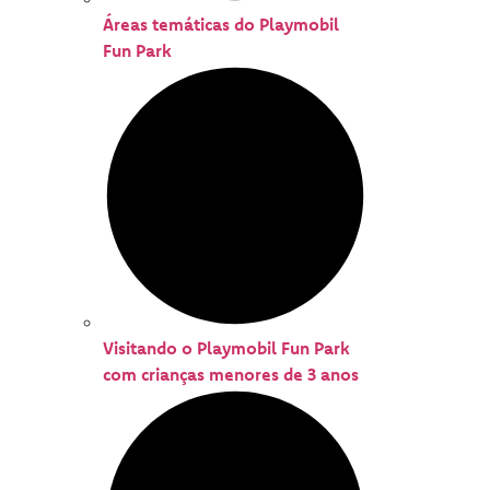
Áreas temáticas do Playmobil
Fun Park
Visitando o Playmobil Fun Park
com crianças menores de 3 anos