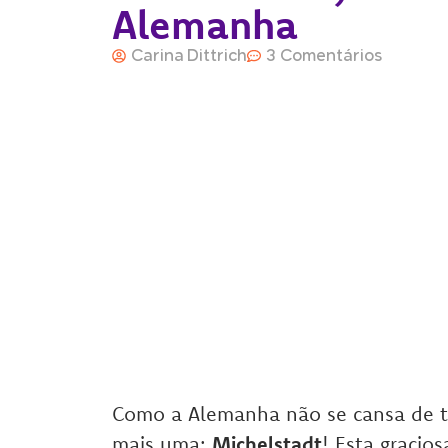
Alemanha
Carina Dittrich
3 Comentários
Como a Alemanha não se cansa de te
mais uma:
Michelstadt
! Esta gracio