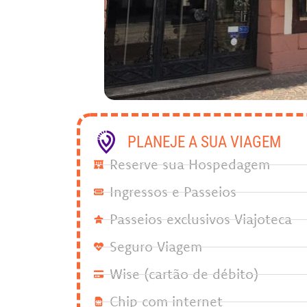
PLANEJE A SUA VIAGEM
Reserve sua Hospedagem
Ingressos e Passeios
Passeios exclusivos Viajoteca
Seguro Viagem
Wise (cartão de débito)
Chip com internet