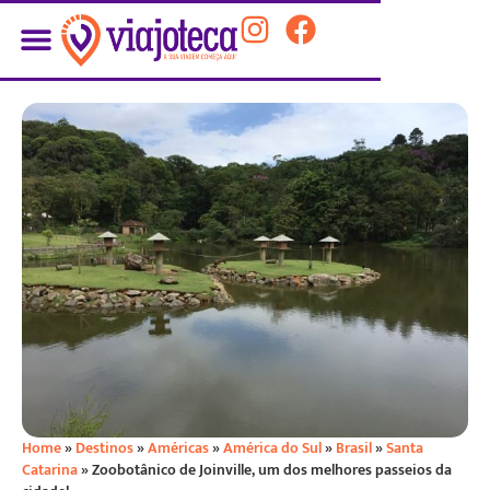
Home
»
Destinos
»
Américas
»
América do Sul
»
Brasil
»
Santa
Catarina
»
Zoobotânico de Joinville, um dos melhores passeios da