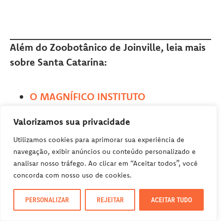
Além do Zoobotânico de Joinville, leia mais
sobre Santa Catarina:
O MAGNÍFICO INSTITUTO
INTERNACIONAL JUAREZ MACHADO,
Valorizamos sua privacidade
EM JOINVILLE – SC
ZOO POMERODE: O ZOOLÓGICO MAIS
Utilizamos cookies para aprimorar sua experiência de
navegação, exibir anúncios ou conteúdo personalizado e
ANTIGO DO SUL DO BRASIL
analisar nosso tráfego. Ao clicar em “Aceitar todos”, você
O QUE FAZER NA SERRA DO RIO DO
concorda com nosso uso de cookies.
RASTRO, EM SANTA CATARINA
UMA VISITA AO SANTUÁRIO DE SANTA
PERSONALIZAR
REJEITAR
ACEITAR TUDO
PAULINA, EM NOVA TRENTO – SC