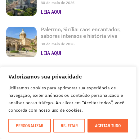
30 de maio de 2026
LEIA AQUI
Palermo, Sicília: caos encantador,
sabores intensos e história viva
30 de maio de 2026
LEIA AQUI
Glasgow: seu próximo destino
Valorizamos sua privacidade
imperdível na Escócia
26 de maio de 2026
Utilizamos cookies para aprimorar sua experiência de
LEIA AQUI
navegação, exibir anúncios ou conteúdo personalizado e
analisar nosso tráfego. Ao clicar em “Aceitar todos”, você
concorda com nosso uso de cookies.
Feriados em Portugal 2026:
Celebrações e Tradições Imperdíveis
PERSONALIZAR
REJEITAR
ACEITAR TUDO
26 de maio de 2026
LEIA AQUI