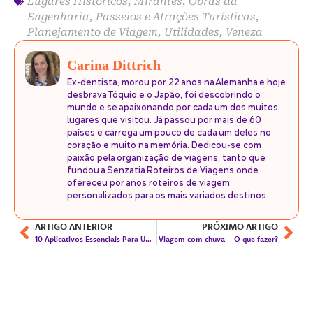
Lugares Históricos
,
Mirantes
,
Obras da
Engenharia
,
Passeios e Atrações Turísticas
,
Planejamento de Viagem
,
Utilidades
,
Veneza
Carina Dittrich
Ex-dentista, morou por 22 anos na Alemanha e hoje
desbrava Tóquio e o Japão, foi descobrindo o
mundo e se apaixonando por cada um dos muitos
lugares que visitou. Já passou por mais de 60
países e carrega um pouco de cada um deles no
coração e muito na memória. Dedicou-se com
paixão pela organização de viagens, tanto que
fundou a Senzatia Roteiros de Viagens onde
ofereceu por anos roteiros de viagem
personalizados para os mais variados destinos.
ARTIGO ANTERIOR
PRÓXIMO ARTIGO
10 Aplicativos Essenciais Para Uma Viagem A Paris
Viagem com chuva – O que fazer?