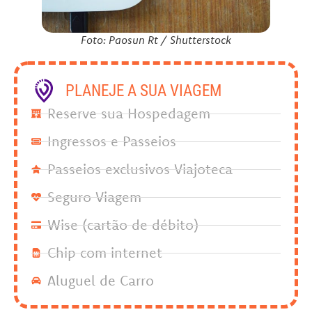
Foto: Paosun Rt / Shutterstock
PLANEJE A SUA VIAGEM
Reserve sua Hospedagem
Ingressos e Passeios
Passeios exclusivos Viajoteca
Seguro Viagem
Wise (cartão de débito)
Chip com internet
Aluguel de Carro