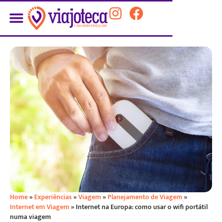
Home
»
Experiências
»
Viagem
»
Planejamento de Viagem
»
Internet em Viagem
»
Internet na Europa: como usar o wifi portátil
numa viagem