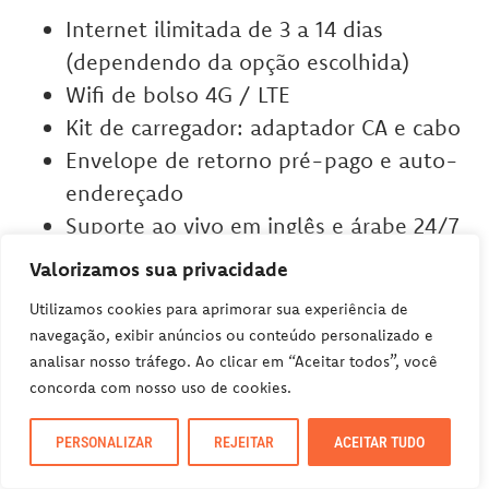
Internet ilimitada de 3 a 14 dias
(dependendo da opção escolhida)
Wifi de bolso 4G / LTE
Kit de carregador: adaptador CA e cabo
Envelope de retorno pré-pago e auto-
endereçado
Suporte ao vivo em inglês e árabe 24/7
Envio de e para o seu alojamento na
Valorizamos sua privacidade
UE
Utilizamos cookies para aprimorar sua experiência de
navegação, exibir anúncios ou conteúdo personalizado e
analisar nosso tráfego. Ao clicar em “Aceitar todos”, você
É ou não é uma tremenda opção para não
concorda com nosso uso de cookies.
ficar sem internet durante sua viagem?
Então, não perca tempo e alugue já o seu!
PERSONALIZAR
REJEITAR
ACEITAR TUDO