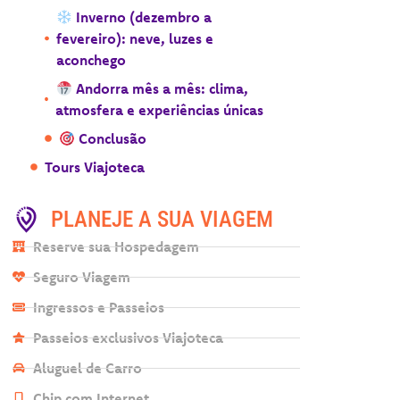
Inverno (dezembro a
fevereiro): neve, luzes e
aconchego
Andorra mês a mês: clima,
atmosfera e experiências únicas
Conclusão
Tours Viajoteca
PLANEJE A SUA VIAGEM
Reserve sua Hospedagem
Seguro Viagem
Ingressos e Passeios
Passeios exclusivos Viajoteca
Aluguel de Carro
Chip com Internet