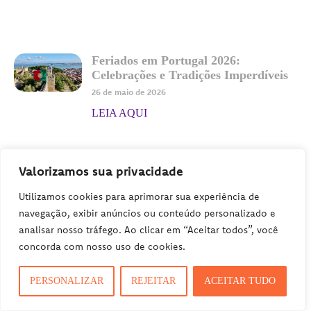
Feriados em Portugal 2026:
Celebrações e Tradições Imperdíveis
26 de maio de 2026
LEIA AQUI
Valorizamos sua privacidade
Feriados na Espanha 2026: datas,
Utilizamos cookies para aprimorar sua experiência de
tradições e dicas para viajar melhor
navegação, exibir anúncios ou conteúdo personalizado e
27 de maio de 2026
analisar nosso tráfego. Ao clicar em “Aceitar todos”, você
LEIA AQUI
concorda com nosso uso de cookies.
PERSONALIZAR
REJEITAR
ACEITAR TUDO