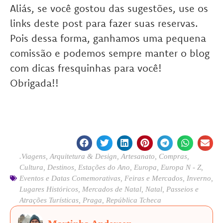
Aliás, se você gostou das sugestões, use os
links deste post para fazer suas reservas.
Pois dessa forma, ganhamos uma pequena
comissão e podemos sempre manter o blog
com dicas fresquinhas para você!
Obrigada!!
.Viagens
,
Arquitetura & Design
,
Artesanato
,
Compras
,
Cultura
,
Destinos
,
Estações do Ano
,
Europa
,
Europa N - Z
,
Eventos e Datas Comemorativas
,
Feiras e Mercados
,
Inverno
,
Lugares Históricos
,
Mercados de Natal
,
Natal
,
Passeios e
Atrações Turísticas
,
Praga
,
República Tcheca