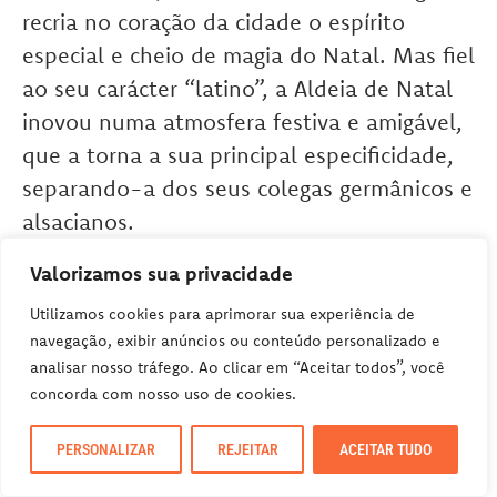
recria no coração da cidade o espírito
especial e cheio de magia do Natal.
Mas fiel
ao seu carácter “latino”, a Aldeia de Natal
inovou numa atmosfera festiva e amigável,
que a torna a sua principal especificidade,
separando-a dos seus colegas germânicos e
alsacianos.
Valorizamos sua privacidade
Aliás, a Aldeia funciona como uma aldeia
Utilizamos cookies para aprimorar sua experiência de
real, com seu prefeito, conselheiros e
navegação, exibir anúncios ou conteúdo personalizado e
vereadores. Dessa forma, eles são
analisar nosso tráfego. Ao clicar em “Aceitar todos”, você
concorda com nosso uso de cookies.
encarregados de animar as ruas e alimentar
uma atmosfera amigável e única na
PERSONALIZAR
REJEITAR
ACEITAR TUDO
Bélgica.