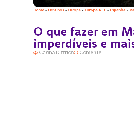
Home
»
Destinos
»
Europa
»
Europa A - E
»
Espanha
»
Ma
O que fazer em Ma
imperdíveis e mai
Carina Dittrich
Comente