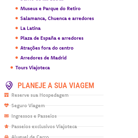
Museus e Parque do Retiro
Salamanca, Chuenca e arredores
La Latina
Plaza de España e arredores
Atrações fora do centro
Arredores de Madrid
Tours Viajoteca
PLANEJE A SUA VIAGEM
Reserve sua Hospedagem
Seguro Viagem
Ingressos e Passeios
Passeios exclusivos Viajoteca
Aluguel de Carro