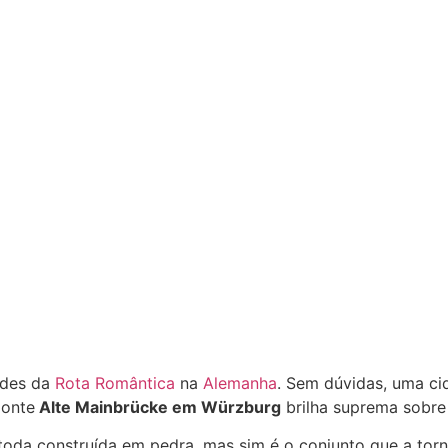
ades da
Rota Romântica
na
Alemanha
. Sem dúvidas, uma cid
ponte
Alte Mainbrücke em Würzburg
brilha suprema sobre 
e toda construída em pedra, mas sim é o conjunto que a tor