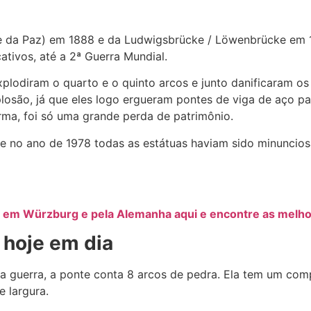
te da Paz) em 1888 e da Ludwigsbrücke / Löwenbrücke em 1
tivos, até a 2ª Guerra Mundial.
explodiram o quarto e o quinto arcos e junto danificaram os
losão, já que eles logo ergueram pontes de viga de aço pa
rma, foi só uma grande perda de patrimônio.
 e no ano de 1978 todas as estátuas haviam sido minuncio
l em Würzburg e pela Alemanha aqui e encontre as melho
hoje em dia
a guerra, a ponte conta 8 arcos de pedra. Ela tem um com
 largura.