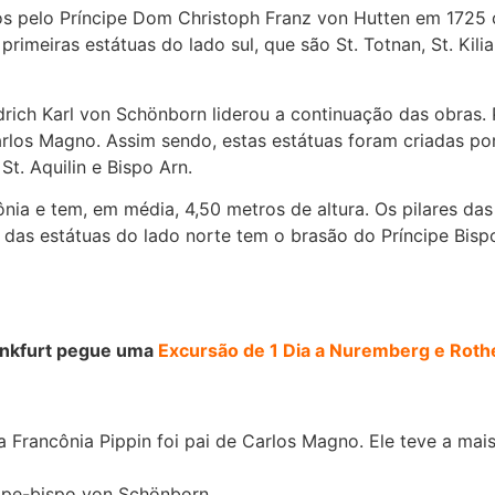
os pelo Príncipe Dom Christoph Franz von Hutten em 1725
primeiras estátuas do lado sul, que são St. Totnan, St. Kil
rich Karl von Schönborn liderou a continuação das obras. P
arlos Magno. Assim sendo, estas estátuas foram criadas po
t. Aquilin e Bispo Arn.
ônia e tem, em média, 4,50 metros de altura. Os pilares d
s das estátuas do lado norte tem o brasão do Príncipe Bi
ankfurt pegue uma
Excursão de 1 Dia a Nuremberg e Rot
da Francônia Pippin foi pai de Carlos Magno. Ele teve a 
cipe-bispo von Schönborn.