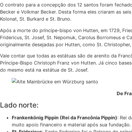
O contrato para a concepção dos 12 santos foram fechad
Becker e Volkmar Becker. Desta forma eles criaram as seis 
Kolonat, St. Burkard e St. Bruno.
Após a morte do príncipe-bispo von Hutten, em 1729, Fried
Fridericus, St. Josef, St. Nepomuk, Carolus Borromeus e C
originalmente desejadas por Hutten, como St. Christopher, S
Vale contar que todas as estátuas são de arenito da Franc
Príncipe-Bispo Christoph Franz von Hutten. Já cinco base
do mesmo está na estátua de St. Josef.
De Fr
Lado norte:
Frankenkönig Pippin (Rei da Francônia Pippin)
: Rei 
muito apoio financeiro e material após sua fundação.
St. Fridericus
: Santo Fedrerico foi o Patrono do prín