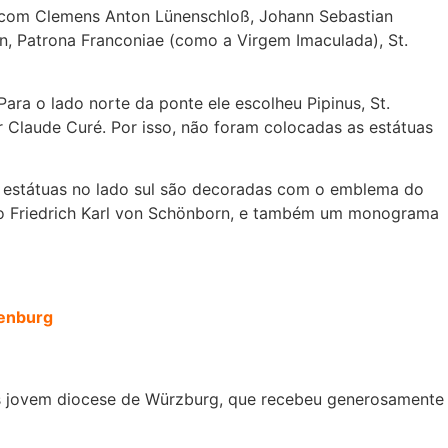
 com Clemens Anton Lünenschloß, Johann Sebastian
ian, Patrona Franconiae (como a Virgem Imaculada), St.
ara o lado norte da ponte ele escolheu Pipinus, St.
r Claude Curé. Por isso, não foram colocadas as estátuas
as estátuas no lado sul são decoradas com o emblema do
spo Friedrich Karl von Schönborn, e também um monograma
henburg
mais jovem diocese de Würzburg, que recebeu generosamente