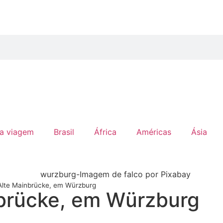
ua viagem
Brasil
África
Américas
Ásia
Alte Mainbrücke, em Würzburg
nbrücke, em Würzburg