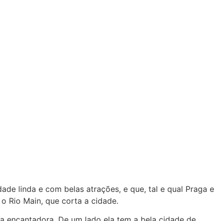
ade linda e com belas atrações, e que, tal e qual Praga e
o Rio Main, que corta a cidade.
na encantadora. De um lado ela tem a bela cidade de