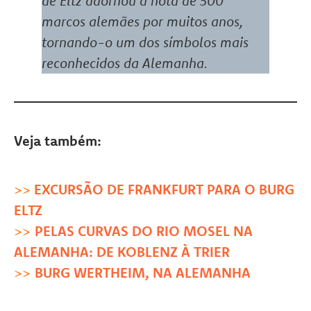
de Eltz adornou a nota de 500
marcos alemães por muitos anos,
tornando-o um dos símbolos mais
reconhecidos da Alemanha.
Veja também:
>>
EXCURSÃO DE FRANKFURT PARA O BURG
ELTZ
>>
PELAS CURVAS DO RIO MOSEL NA
ALEMANHA: DE KOBLENZ À TRIER
>>
BURG WERTHEIM, NA ALEMANHA