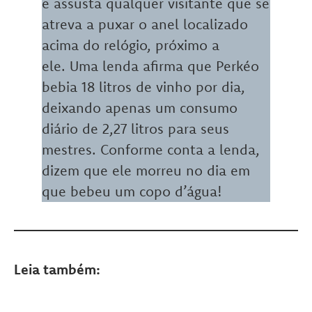
e assusta qualquer visitante que se
atreva a puxar o anel localizado
acima do relógio, próximo a
ele. Uma lenda afirma que Perkéo
bebia 18 litros de vinho por dia,
deixando apenas um consumo
diário de 2,27 litros para seus
mestres. Conforme conta a lenda,
dizem que ele morreu no dia em
que bebeu um copo d’água!
Leia também: