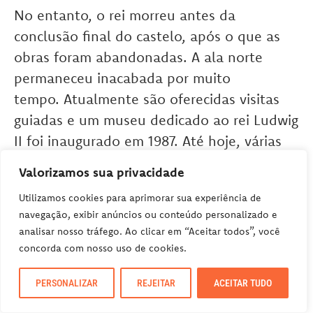
No entanto, o rei morreu antes da
conclusão final do castelo, após o que as
obras foram abandonadas. A ala norte
permaneceu inacabada por muito
tempo. Atualmente são oferecidas visitas
guiadas e um museu dedicado ao rei Ludwig
II foi inaugurado em 1987. Até hoje, várias
áreas permanecem inacabadas ou ainda em
Valorizamos sua privacidade
construção.
Utilizamos cookies para aprimorar sua experiência de
navegação, exibir anúncios ou conteúdo personalizado e
SCHLOSS HOHENSCHWANGAU
analisar nosso tráfego. Ao clicar em “Aceitar todos”, você
concorda com nosso uso de cookies.
Surpreendentemente sem o
Schloss
Hohenschwangau
não haveria o Schloss
PERSONALIZAR
REJEITAR
ACEITAR TUDO
Neuschwanstein. Pois ele foi o primeiro