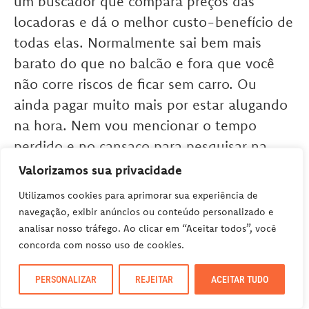
um buscador que compara preços das
locadoras e dá o melhor custo-benefício de
todas elas. Normalmente sai bem mais
barato do que no balcão e fora que você
não corre riscos de ficar sem carro. Ou
ainda pagar muito mais por estar alugando
na hora. Nem vou mencionar o tempo
perdido e no cansaço para pesquisar na
chegada no aeroporto…
Valorizamos sua privacidade
Utilizamos cookies para aprimorar sua experiência de
navegação, exibir anúncios ou conteúdo personalizado e
Inclusive,
nós temos um post
com tudo o
analisar nosso tráfego. Ao clicar em “Aceitar todos”, você
que você precisa saber sobre o assunto
concorda com nosso uso de cookies.
aluguel de carros no exterior, com ótimas
dicas e comparadores de preços para
PERSONALIZAR
REJEITAR
ACEITAR TUDO
economizar ao alugar um carro na sua