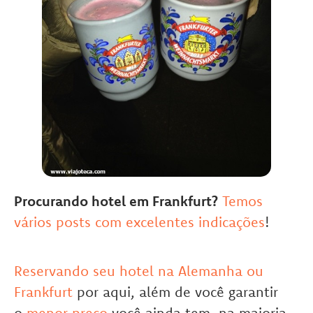
Procurando hotel em Frankfurt?
Temos
vários posts com excelentes indicações
!
Reservando seu hotel na Alemanha ou
Frankfurt
por aqui, além de você garantir
o
menor preço
você ainda tem, na maioria