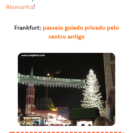
Alemanha
!
Frankfurt:
passeio guiado privado pelo
centro antigo